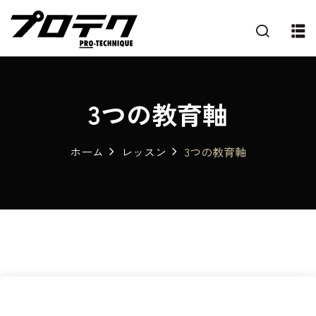
3つの教育軸
ホーム
レッスン
3つの教育軸
プ