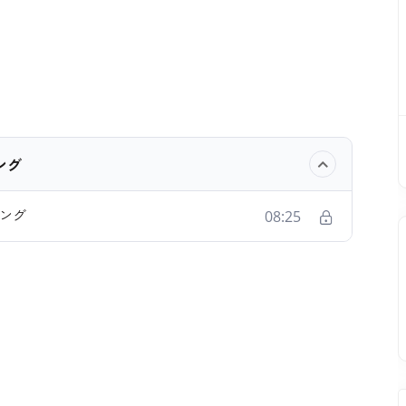
ング
ニング
08:25