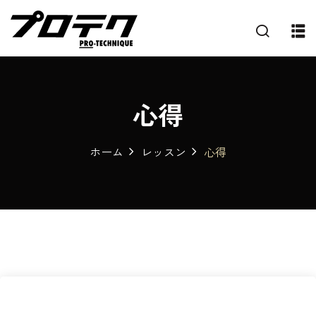
心得
ホーム
レッスン
心得
プ