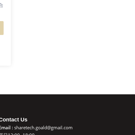
合
Contact Us
Email :
sharetech.goald@gmail.com
平日12:00~18:00