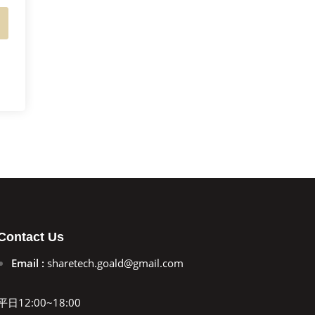
Contact Us
Email :
sharetech.goald@gmail.com
平日12:00~18:00