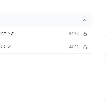
&セニング
54:39
イリング
44:58