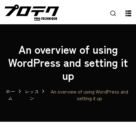
An overview of using
WordPress and setting it
up
ホー
レッス
An overview of using WordPress and
ム
ン
setting it up
プ